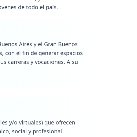
les y/o virtuales) que ofrecen
co, social y profesional.
lores- para ayudar a niños y
antes universitarios y
rabajo en equipo y liderazgo.
s que nunca fueron al cine, con