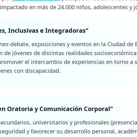
secundarios, universitarios y profesionales (presencia
eguridad y favorecer su desarrollo personal, académi
reativas, culturales, educativas y de promoción de va
s y ONG. Los jóvenes voluntarios, entre ellos estudi
encias y desarrollan habilidades como compromiso, t
solidarias de cine-debate de Metegol para 200 chico