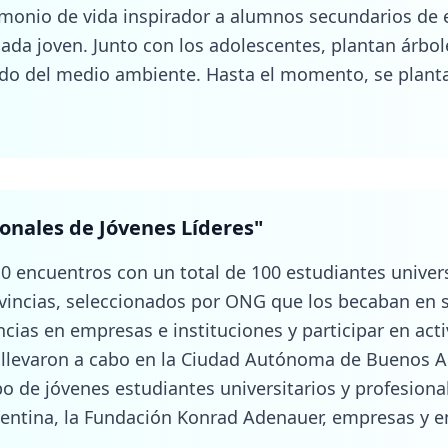
po de jóvenes estudiantes universitarios y profesion
entina, la Fundación Konrad Adenauer, empresas y e
Radio Jóvenes en Acción
Escuchá nuestro programa radial todos los días
ttps://www.youtube.com/@radioculturaba/strea