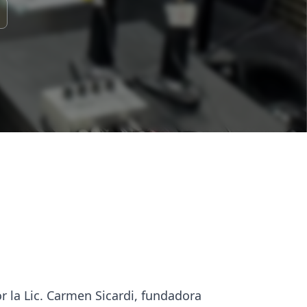
 la Lic. Carmen Sicardi, fundadora
an expresar con libertad,
oducción y conducción, abordan
a sus inquietudes supervisados en
comunicación, promueve el trabajo en
 colegios de CABA y GBA.Desde 2010,
rio, de la universidad,
 de ONGS o emprendimientos), para
uente entre generaciones para que
cial, obtengan becas universitarias,
a Lic. Sicardi comenzó a implementar
tuciones públicas y privadas de
pliando su alcance a nivel