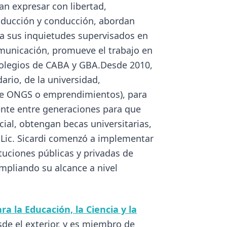
a la Educación, la Ciencia y la
sde el exterior, y es miembro de
venes de todo el país.
 Buenos Aires y el Gran Buenos
, con el fin de generar espacios
us carreras y vocaciones. A su