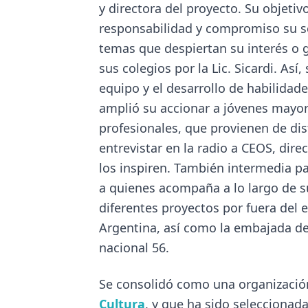
Se consolidó como una organización 
Cultura
, y que ha sido seleccionad
Fundación Potenciar Solidario
. Ha
Programa
"
Salidas Cultural
Salidas gratuitas que incluyen 
Aires, favoreciendo la integraci
de encuentro enriquecedores y p
vez, organiza actividades con jó
Programa
"
Capacitaciones 