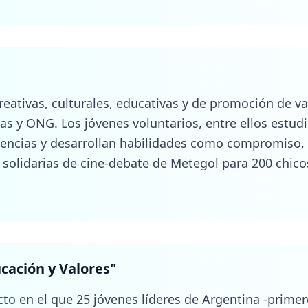
cación y Valores
"
to en el que 25 jóvenes líderes de Argentina -primer
imonio de vida inspirador a alumnos secundarios de 
cada joven. Junto con los adolescentes, plantan árbo
ado del medio ambiente. Hasta el momento, se planta
onales de Jóvenes Líderes
"
10 encuentros con un total de 100 estudiantes univer
ovincias, seleccionados por ONG que los becaban en s
ncias en empresas e instituciones y participar en acti
 llevaron a cabo en la Ciudad Autónoma de Buenos Air