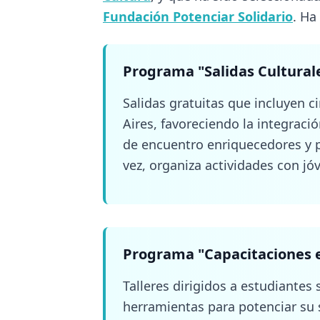
Talleres dirigidos a estudiantes 
herramientas para potenciar su s
Programa
"
Voluntariado
"
Actividades de voluntariado -rec
adolescentes de hogares, escuela
profesionales, comparten experi
Además, se organizan funciones 
el apoyo de empresas y ONG.