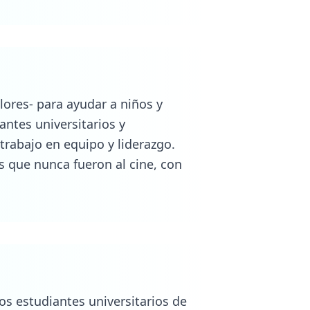
os estudiantes universitarios de
escuelas de zonas vulnerables,
les frutales que darán alimento
ron 57 árboles del total de 250
sitarios -primeros de sus
us estudios para recibir
vidades culturales y de
es (CABA) y en siete provincias,