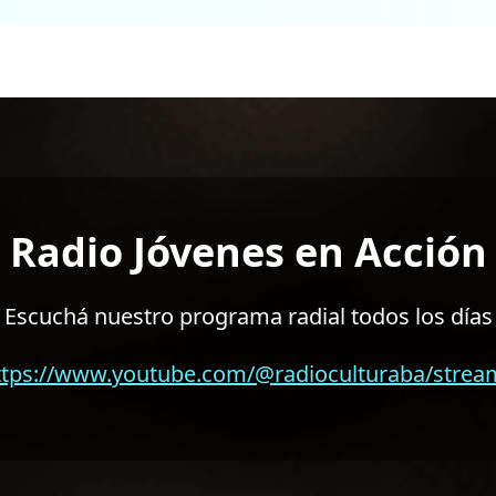
tar, sino también
El portal Jóvenes en
 la juventud mientras
jóvenes se desa
das. Queremos hacerlo
basándose en val
 y bien definido, que
trabajo y la solid
a los jóvenes,
ética, promueven la 
ue abarca todos los
un futuro mejor, en