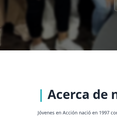
Jóvenes en Acción nació en 1997 co
y directora del proyecto. Su objeti
responsabilidad y compromiso su se
temas que despiertan su interés o 
sus colegios por la Lic. Sicardi. As
equipo y el desarrollo de habilida
amplió su accionar a jóvenes mayore
profesionales, que provienen de di
entrevistar en la radio a CEOS, dir
los inspiren. También intermedia pa
a quienes acompaña a lo largo de su
diferentes proyectos por fuera del 
Argentina, así como la embajada d
nacional 56.