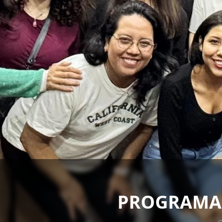
SA
Cines Debate
|
Acerca de 