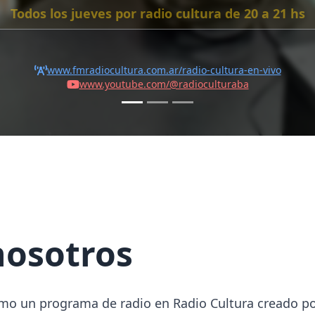
mo un programa de radio en Radio Cultura creado por
vo fue crear un espacio donde los adolescentes pudier
ntir y pensar.Alumnos secundarios a cargo de la pr
generan preocupación en la búsqueda de respuestas 
í, se les brinda un espacio reflexivo en un medio de 
des socioemocionales. Hasta la fecha participaron 60
s de 17 años (estudiantes del último año del secunda
stintas realidades socioeconómicas, jóvenes líderes
ectivos de empresas y especialistas, generando un p
ra que los jóvenes, en situación de vulnerabilidad so
s carreras y facilita el acceso empleos.En el 2012, l
espacio radial, en alianza con ONGs, Empresas e Insti
e EEUU en Argentina y Fundación Konrad Adenauer, am