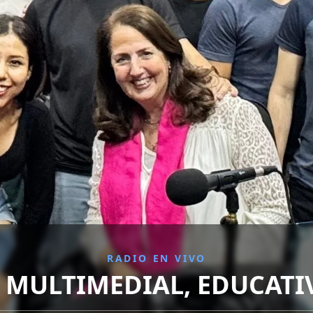
LIDAS CULTURALES, INTEGRADORAS E INCLUSI
s con apoyo de Cinépolis 
Participaron más de 1.500 jóvenes
nosotros