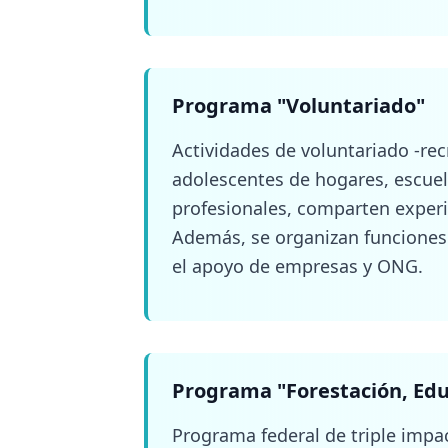
Programa
"
Forestación, Edu
Programa federal de triple impac
sus familias- comparten su test
en las localidades de origen de 
saludable y contribuyen al cuid
planificados.
Programa
"
Encuentros Naci
Entre 2013 y 2018 se realizaron 
familias- provenientes de 16 pr
capacitaciones, adquirir experie
voluntariado. Los encuentros se