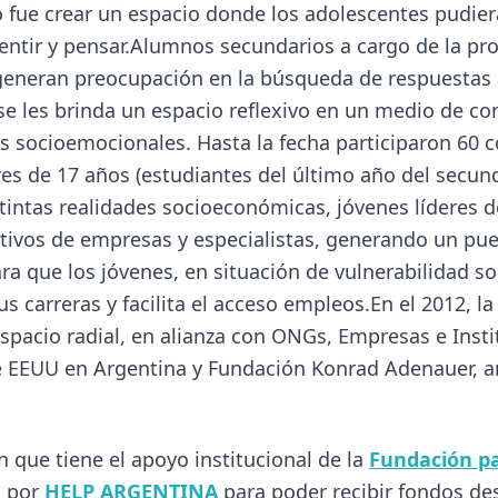
que tiene el apoyo institucional de la
Fundación par
a por
HELP ARGENTINA
para poder recibir fondos de
 impactado en más de 24.000 niños, adolescentes y jó
es, Inclusivas e Integradoras
"
cines-debate, exposiciones y eventos en la Ciudad de
ón de jóvenes de distintas realidades socioeconómicas
romover el intercambio de experiencias en torno a s
venes con discapacidad.
en Oratoria y Comunicación Corporal
"